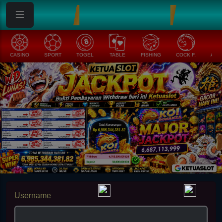
CASINO
SPORT
TOGEL
TABLE
FISHING
COCK F.
ARC
Username