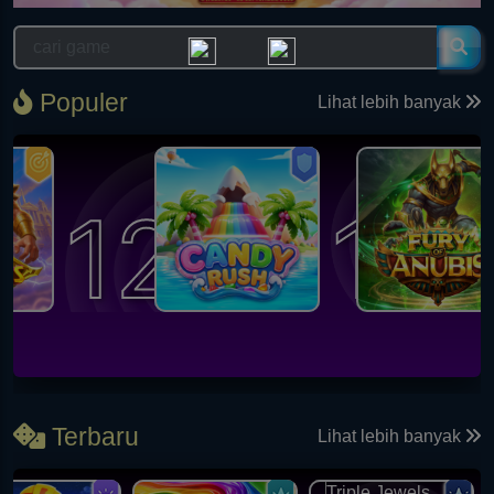
Populer
Lihat lebih banyak
2
1
2
Terbaru
Lihat lebih banyak