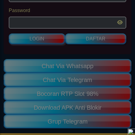
Password
LOGIN
DAFTAR
Chat Via Whatsapp
Chat Via Telegram
Bocoran RTP Slot 98%
Download APK Anti Blokir
Grup Telegram