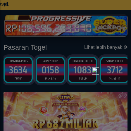
Minimal Dep
Pasaran Togel
Lihat lebih banyak
HONGKONG POOLS
SYDNEY POOLS
HONGKONG LOTTO
SYDNEY LOTTO
3634
0158
1083
3712
TUTUP
14 : 42 : 13
TUTUP
14 : 42 : 13