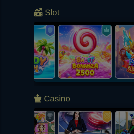
Slot
Casino