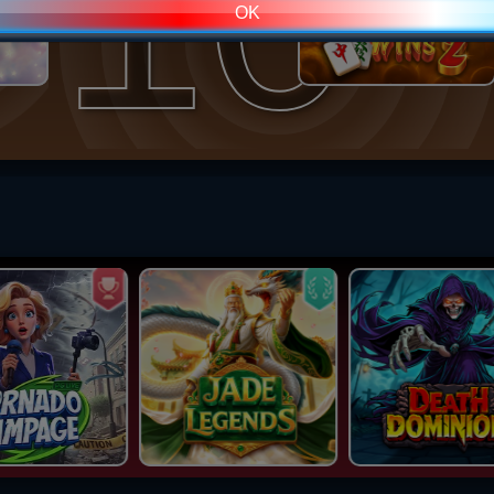
10
OK