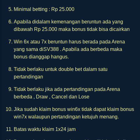
Minimal betting : Rp 25.000
Apabila didalam kemenangan beruntun ada yang
dibawah Rp 25.000 maka bonus tidak bisa dicairkan
Win 6x atau 7x beruntun harus berada pada Arena
yang sama diSV388 . Apabila ada berbeda maka
bonus dianggap hangus.
Tidak berlaku untuk double bet dalam satu
pertandingan
Tidak berlaku jika ada pertandingan pada Arena
berbeda , Draw , Cancel dan Lose
Jika sudah klaim bonus win6x tidak dapat klaim bonus
win7x walaupun pertandingan ketujuh menang.
Batas waktu klaim 1x24 jam