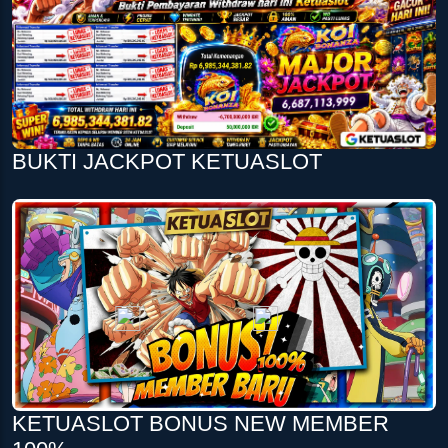
BUKTI JACKPOT KETUASLOT
KETUASLOT BONUS NEW MEMBER