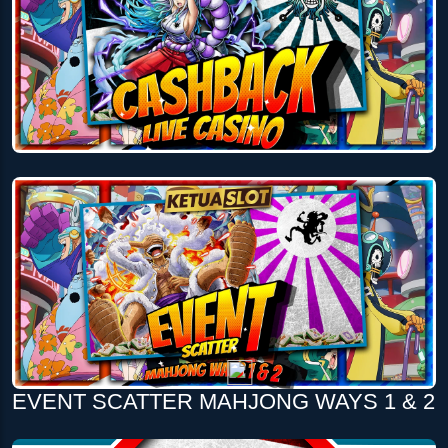
EVENT SCATTER MAHJONG WAYS 1 & 2