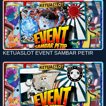
KETUASLOT EVENT SAMBAR PETIR