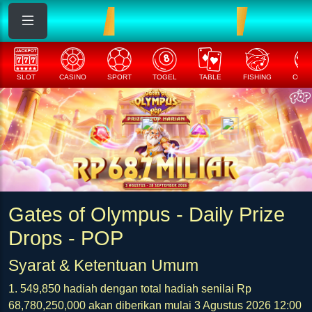
SLOT
CASINO
SPORT
TOGEL
TABLE
FISHING
COCK
Gates of Olympus - Daily Prize
Drops - POP
Syarat & Ketentuan Umum
1. 549,850 hadiah dengan total hadiah senilai Rp
68,780,250,000 akan diberikan mulai 3 Agustus 2026 12:00