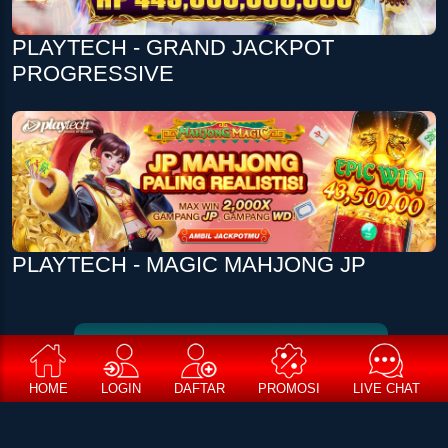
PLAYTECH - GRAND JACKPOT
PROGRESSIVE
PLAYTECH - MAGIC MAHJONG JP
yd****bq Berhasil Withdraw Rp 7.985.000,00
HOME
LOGIN
DAFTAR
PROMOSI
LIVE CHAT