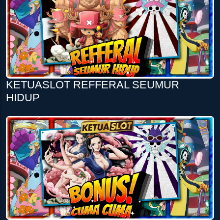
KETUASLOT REFFERAL SEUMUR
HIDUP