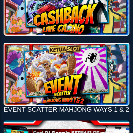
EVENT SCATTER MAHJONG WAYS 1 & 2