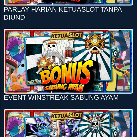
PARLAY HARIAN KETUASLOT TANPA
DIUNDI
EVENT WINSTREAK SABUNG AYAM