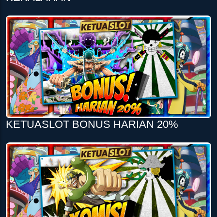
KETUASLOT BONUS HARIAN 20%