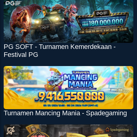
PG SOFT - Turnamen Kemerdekaan -
Festival PG
Turnamen Mancing Mania - Spadegaming