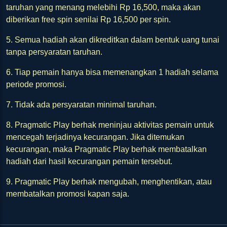
taruhan yang menang melebihi Rp 16,500, maka akan
diberikan free spin senilai Rp 16,500 per spin.
5. Semua hadiah akan dikreditkan dalam bentuk uang tunai
tanpa persyaratan taruhan.
6. Tiap pemain hanya bisa memenangkan 1 hadiah selama
periode promosi.
7. Tidak ada persyaratan minimal taruhan.
8. Pragmatic Play berhak meninjau aktivitas pemain untuk
mencegah terjadinya kecurangan. Jika ditemukan
kecurangan, maka Pragmatic Play berhak membatalkan
hadiah dari hasil kecurangan pemain tersebut.
9. Pragmatic Play berhak mengubah, menghentikan, atau
membatalkan promosi kapan saja.